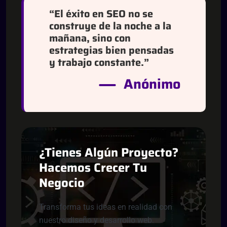
“El éxito en SEO no se
construye de la noche a la
mañana, sino con
estrategias bien pensadas
y trabajo constante.”
Anónimo
¿
T
I
E
N
E
S
A
L
G
Ú
N
P
R
O
Y
E
C
T
O
?
H
A
C
E
M
O
S
C
R
E
C
E
R
T
U
N
E
G
O
C
I
O
Transforma tus ideas en realidad con
nuestro diseño y desarrollo web.