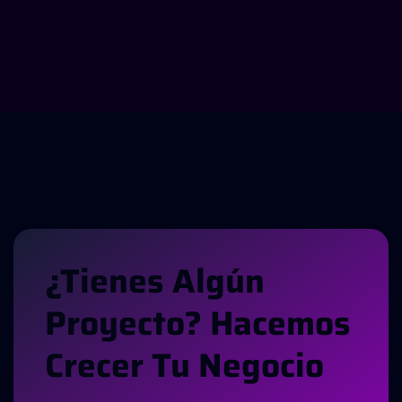
¿
T
I
E
N
E
S
A
L
G
Ú
N
P
R
O
Y
E
C
T
O
?
H
A
C
E
M
O
S
C
R
E
C
E
R
T
U
N
E
G
O
C
I
O