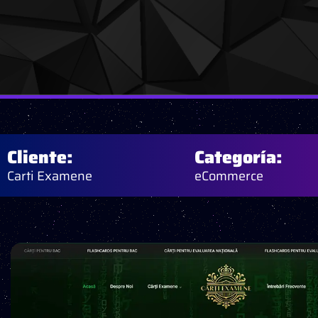
Cliente:
Categoría:
Carti Examene
eCommerce