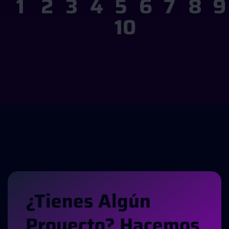
1
2
3
4
5
6
7
8
9
10
¿
T
I
E
N
E
S
A
L
G
Ú
N
P
R
O
Y
E
C
T
O
?
H
A
C
E
M
O
S