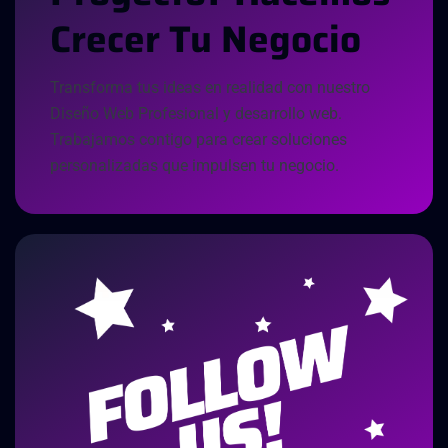
C
R
E
C
E
R
T
U
N
E
G
O
C
I
O
Transforma tus ideas en realidad con nuestro
Diseño Web Profesional y desarrollo web.
Trabajamos contigo para crear soluciones
personalizadas que impulsen tu negocio.