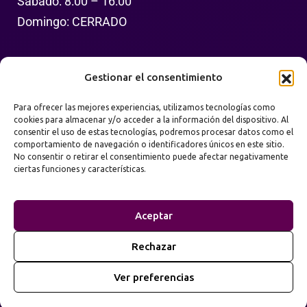
Sábado: 8:00 – 16:00
Domingo: CERRADO
Síguenos
Gestionar el consentimiento
Para ofrecer las mejores experiencias, utilizamos tecnologías como
cookies para almacenar y/o acceder a la información del dispositivo. Al
consentir el uso de estas tecnologías, podremos procesar datos como el
comportamiento de navegación o identificadores únicos en este sitio.
No consentir o retirar el consentimiento puede afectar negativamente
ciertas funciones y características.
Política de Privacidad
Términos de Uso
Aceptar
Mapa del Sitio
Rechazar
2026
Prime Web Infinity. Todos los derechos
©
Ver preferencias
reservados.