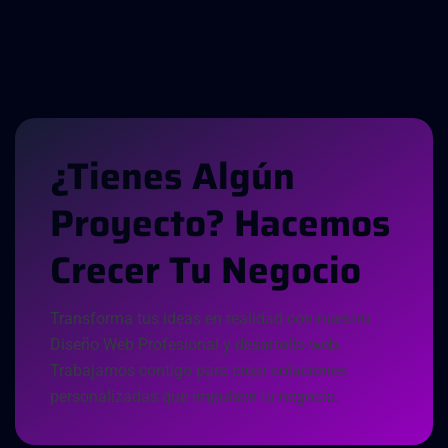
¿
T
I
E
N
E
S
A
L
G
Ú
N
P
R
O
Y
E
C
T
O
?
H
A
C
E
M
O
S
C
R
E
C
E
R
T
U
N
E
G
O
C
I
O
Transforma tus ideas en realidad con nuestro
Diseño Web Profesional y desarrollo web.
Trabajamos contigo para crear soluciones
personalizadas que impulsen tu negocio.