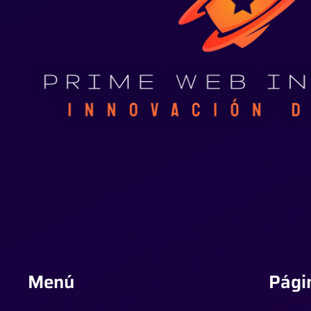
Menú
Pági