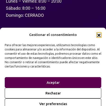
Lunes – Viernes: 8:00 – 20:00
Sábado: 8:00 – 16:00
Domingo: CERRADO
Síguenos
Gestionar el consentimiento
Para ofrecer las mejores experiencias, utilizamos tecnologías como
cookies para almacenar y/o acceder a la información del dispositivo. Al
consentir el uso de estas tecnologías, podremos procesar datos como el
comportamiento de navegación o identificadores únicos en este sitio.
No consentir o retirar el consentimiento puede afectar negativamente
ciertas funciones y características.
Política de Privacidad
Términos de Uso
Aceptar
Mapa del Sitio
Rechazar
2026
Prime Web Infinity. Todos los derechos
©
Ver preferencias
reservados.