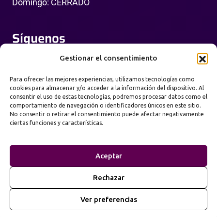
Domingo: CERRADO
Síguenos
Gestionar el consentimiento
Para ofrecer las mejores experiencias, utilizamos tecnologías como
cookies para almacenar y/o acceder a la información del dispositivo. Al
consentir el uso de estas tecnologías, podremos procesar datos como el
comportamiento de navegación o identificadores únicos en este sitio.
No consentir o retirar el consentimiento puede afectar negativamente
ciertas funciones y características.
Política de Privacidad
Términos de Uso
Aceptar
Mapa del Sitio
Rechazar
2026
Prime Web Infinity. Todos los derechos
©
Ver preferencias
reservados.