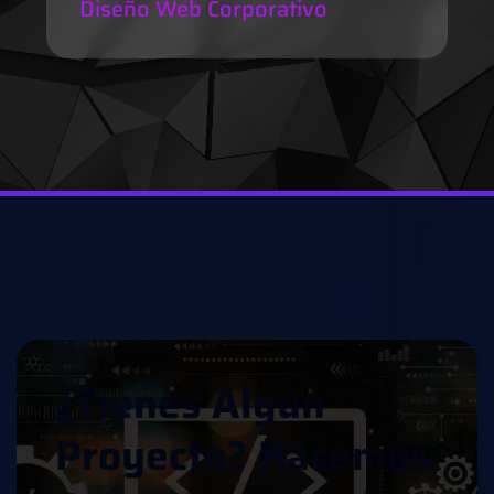
Diseño Web Corporativo
¿
T
I
E
N
E
S
A
L
G
Ú
N
P
R
O
Y
E
C
T
O
?
H
A
C
E
M
O
S