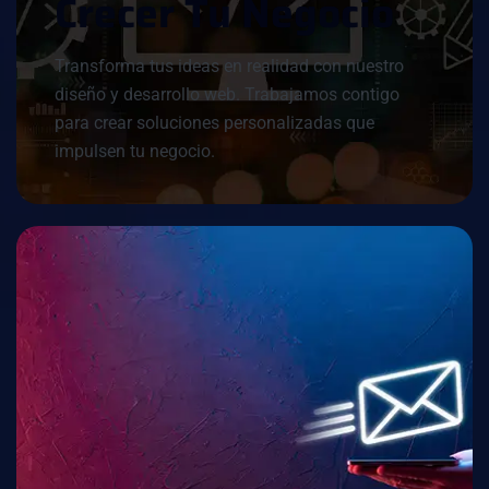
C
R
E
C
E
R
T
U
N
E
G
O
C
I
O
Transforma tus ideas en realidad con nuestro
diseño y desarrollo web. Trabajamos contigo
para crear soluciones personalizadas que
impulsen tu negocio.