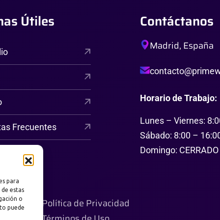
nas Útiles
Contáctanos
Madrid, España
lio
contacto@primewe
Horario de Trabajo:
o
Lunes – Viernes: 8:0
tas Frecuentes
Sábado: 8:00 – 16:0
Domingo: CERRADO
es para
 de estas
gación o
Política de Privacidad
nto puede
Términos de Uso