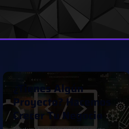
¿
T
I
E
N
E
S
A
L
G
Ú
N
P
R
O
Y
E
C
T
O
?
H
A
C
E
M
O
S
C
R
E
C
E
R
T
U
N
E
G
O
C
I
O