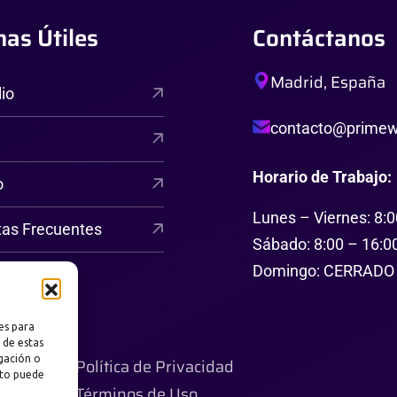
nas Útiles
Contáctanos
Madrid, España
lio
contacto@primewe
Horario de Trabajo:
o
Lunes – Viernes: 8:0
tas Frecuentes
Sábado: 8:00 – 16:0
Domingo: CERRADO
es para
 de estas
gación o
Política de Privacidad
nto puede
Términos de Uso