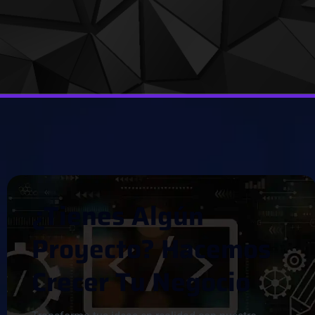
¿
T
I
E
N
E
S
A
L
G
Ú
N
P
R
O
Y
E
C
T
O
?
H
A
C
E
M
O
S
C
R
E
C
E
R
T
U
N
E
G
O
C
I
O