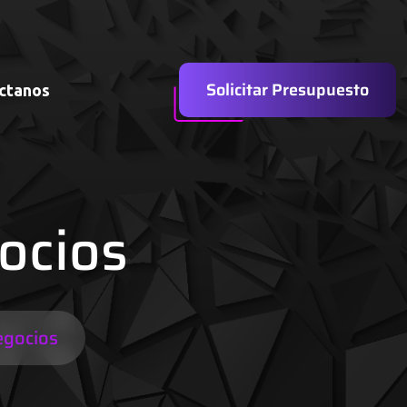
Solicitar Presupuesto
ctanos
ocios
egocios