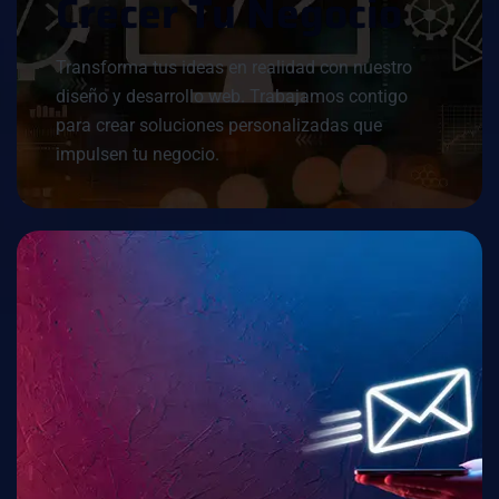
C
R
E
C
E
R
T
U
N
E
G
O
C
I
O
Transforma tus ideas en realidad con nuestro
diseño y desarrollo web. Trabajamos contigo
para crear soluciones personalizadas que
impulsen tu negocio.