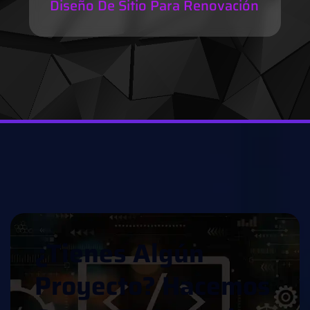
Diseño De Sitio Para Renovación
¿
T
I
E
N
E
S
A
L
G
Ú
N
P
R
O
Y
E
C
T
O
?
H
A
C
E
M
O
S