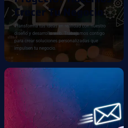
C
R
E
C
E
R
T
U
N
E
G
O
C
I
O
Transforma tus ideas en realidad con nuestro
diseño y desarrollo web. Trabajamos contigo
para crear soluciones personalizadas que
impulsen tu negocio.