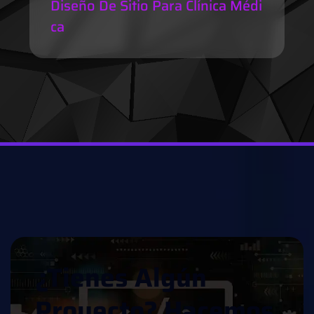
Diseño De Sitio Para Clínica Médi
Ca
¿
T
I
E
N
E
S
A
L
G
Ú
N
P
R
O
Y
E
C
T
O
?
H
A
C
E
M
O
S