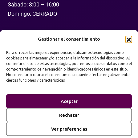
Sábado: 8:00 – 16:00
Domingo: CERRADO
Síguenos
Gestionar el consentimiento
Para ofrecer las mejores experiencias, utilizamos tecnologías como
cookies para almacenar y/o acceder a la información del dispositivo. Al
consentir el uso de estas tecnologías, podremos procesar datos como el
comportamiento de navegación o identificadores únicos en este sitio.
No consentir o retirar el consentimiento puede afectar negativamente
ciertas funciones y características.
Política de Privacidad
Términos de Uso
Aceptar
Mapa del Sitio
Rechazar
2026
Prime Web Infinity. Todos los derechos
©
Ver preferencias
reservados.