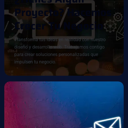
P
R
O
Y
E
C
T
O
?
H
A
C
E
M
O
S
C
R
E
C
E
R
T
U
N
E
G
O
C
I
O
Transforma tus ideas en realidad con nuestro
diseño y desarrollo web. Trabajamos contigo
para crear soluciones personalizadas que
impulsen tu negocio.