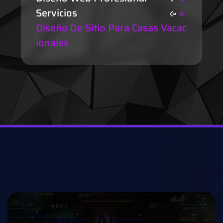
Servicios
Diseño De Sitio Para Casas Vacac
Ionales
¿
T
I
E
N
E
S
A
L
G
Ú
N