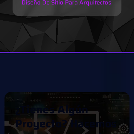
Diseño De Sitio Para Arquitectos
¿
T
I
E
N
E
S
A
L
G
Ú
N
P
R
O
Y
E
C
T
O
?
H
A
C
E
M
O
S