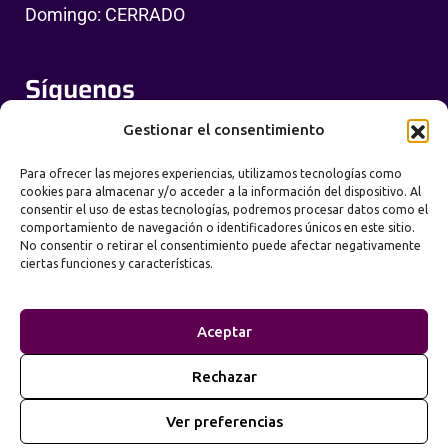
Domingo: CERRADO
Síguenos
Gestionar el consentimiento
Para ofrecer las mejores experiencias, utilizamos tecnologías como
cookies para almacenar y/o acceder a la información del dispositivo. Al
consentir el uso de estas tecnologías, podremos procesar datos como el
comportamiento de navegación o identificadores únicos en este sitio.
No consentir o retirar el consentimiento puede afectar negativamente
ciertas funciones y características.
Política de Privacidad
Términos de Uso
Aceptar
Mapa del Sitio
Rechazar
2026
Prime Web Infinity. Todos los derechos
©
Ver preferencias
reservados.