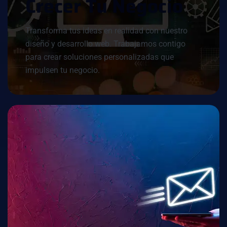
C
R
E
C
E
R
T
U
N
E
G
O
C
I
O
Transforma tus ideas en realidad con nuestro
diseño y desarrollo web. Trabajamos contigo
para crear soluciones personalizadas que
impulsen tu negocio.