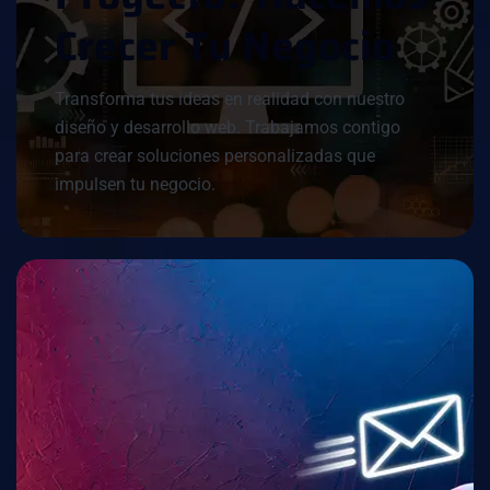
C
R
E
C
E
R
T
U
N
E
G
O
C
I
O
Transforma tus ideas en realidad con nuestro
diseño y desarrollo web. Trabajamos contigo
para crear soluciones personalizadas que
impulsen tu negocio.