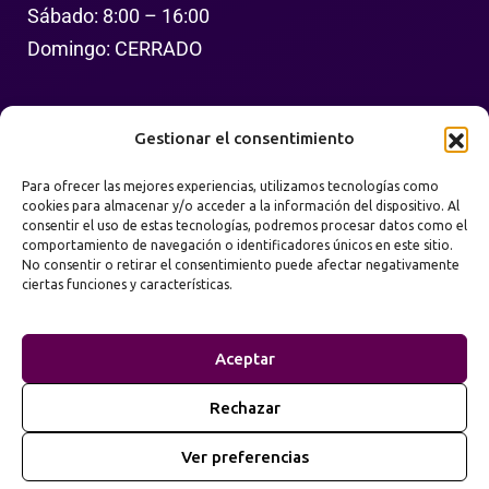
Sábado: 8:00 – 16:00
Domingo: CERRADO
Síguenos
Gestionar el consentimiento
Para ofrecer las mejores experiencias, utilizamos tecnologías como
cookies para almacenar y/o acceder a la información del dispositivo. Al
consentir el uso de estas tecnologías, podremos procesar datos como el
comportamiento de navegación o identificadores únicos en este sitio.
No consentir o retirar el consentimiento puede afectar negativamente
ciertas funciones y características.
Política de Privacidad
Términos de Uso
Aceptar
Mapa del Sitio
Rechazar
2026
Prime Web Infinity. Todos los derechos
©
Ver preferencias
reservados.