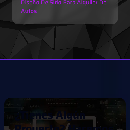
Diseño De Sitio Para Alquiler De
Autos
¿
T
I
E
N
E
S
A
L
G
Ú
N
P
R
O
Y
E
C
T
O
?
H
A
C
E
M
O
S