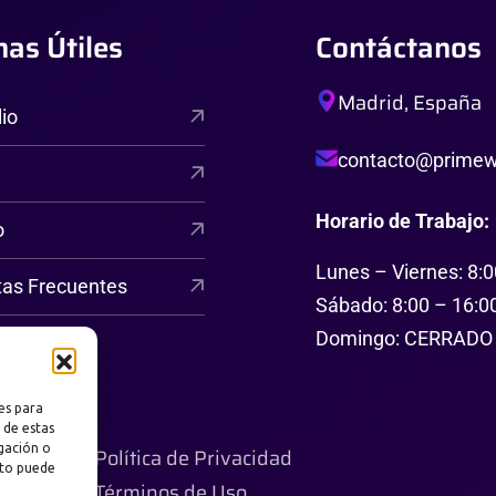
nas Útiles
Contáctanos
Madrid, España
lio
contacto@primewe
Horario de Trabajo:
o
Lunes – Viernes: 8:0
tas Frecuentes
Sábado: 8:00 – 16:0
Domingo: CERRADO
es para
 de estas
gación o
Política de Privacidad
nto puede
Términos de Uso