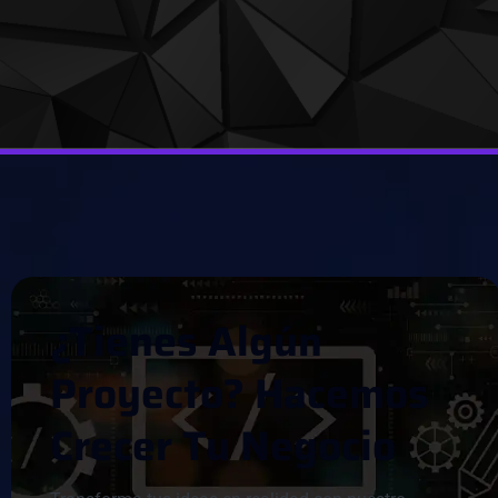
¿
T
I
E
N
E
S
A
L
G
Ú
N
P
R
O
Y
E
C
T
O
?
H
A
C
E
M
O
S
C
R
E
C
E
R
T
U
N
E
G
O
C
I
O