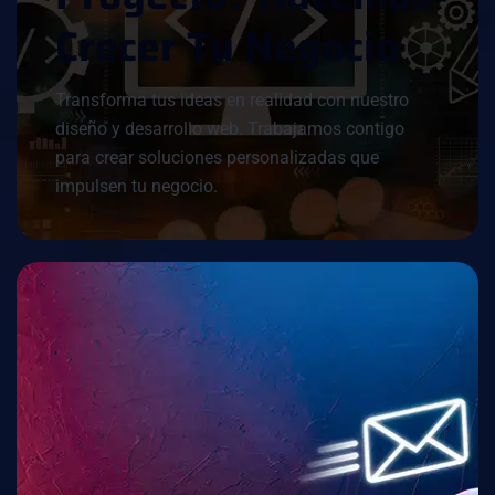
C
R
E
C
E
R
T
U
N
E
G
O
C
I
O
Transforma tus ideas en realidad con nuestro
diseño y desarrollo web. Trabajamos contigo
para crear soluciones personalizadas que
impulsen tu negocio.