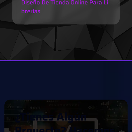
Diseño De Tienda Online Para Li
Brerías
¿
T
I
E
N
E
S
A
L
G
Ú
N
P
R
O
Y
E
C
T
O
?
H
A
C
E
M
O
S