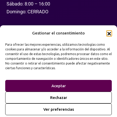
Sábado: 8:00 – 16:00
Domingo: CERRADO
Síguenos
Gestionar el consentimiento
Para ofrecer las mejores experiencias, utilizamos tecnologías como
cookies para almacenar y/o acceder a la información del dispositivo. Al
consentir el uso de estas tecnologías, podremos procesar datos como el
comportamiento de navegación o identificadores únicos en este sitio.
No consentir o retirar el consentimiento puede afectar negativamente
ciertas funciones y características.
Política de Privacidad
Términos de Uso
Aceptar
Mapa del Sitio
Rechazar
2026
Prime Web Infinity. Todos los derechos
©
Ver preferencias
reservados.