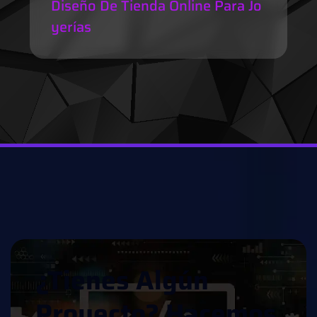
Diseño De Tienda Online Para Jo
Yerías
¿
T
I
E
N
E
S
A
L
G
Ú
N
P
R
O
Y
E
C
T
O
?
H
A
C
E
M
O
S