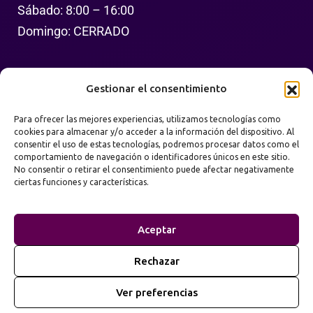
Sábado: 8:00 – 16:00
Domingo: CERRADO
Síguenos
Gestionar el consentimiento
Para ofrecer las mejores experiencias, utilizamos tecnologías como
cookies para almacenar y/o acceder a la información del dispositivo. Al
consentir el uso de estas tecnologías, podremos procesar datos como el
comportamiento de navegación o identificadores únicos en este sitio.
No consentir o retirar el consentimiento puede afectar negativamente
ciertas funciones y características.
Política de Privacidad
Términos de Uso
Aceptar
Mapa del Sitio
Rechazar
2026
Prime Web Infinity. Todos los derechos
©
Ver preferencias
reservados.