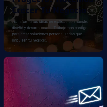
C
R
E
C
E
R
T
U
N
E
G
O
C
I
O
Transforma tus ideas en realidad con nuestro
diseño y desarrollo web. Trabajamos contigo
para crear soluciones personalizadas que
impulsen tu negocio.